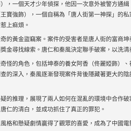
飾），一個天才少年偵探，他因一次意外被警方通緝
（王寶強飾），一個自稱為「唐人街第一神探」的私
常惹上痲煩。
離奇的黃金盜竊案。案件的受害者是唐人街的富商坤
額獎金尋找線索。唐仁和秦風決定聯手破案，以洗清
種奇怪的角色，包括坤泰的養女阿香（佟麗婭飾）、
調查的深入，秦風逐漸發現案件背後隱藏著更大的陰
懸疑的推理，展現了兩人如何在混亂的環境中合作破
了唐仁的清白，並成功抓住了真正的罪犯。
劇風格和懸疑劇情贏得了觀眾的喜愛，成為了中國電