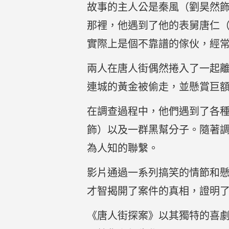
故事的主人公是秦風（劉昊然
那裡，他遇到了他的表舅唐仁
實際上是個不靠譜的傢伙，經
兩人在唐人街偶然捲入了一起
連城的黃金被偷走，並懸賞巨
在調查過程中，他們遇到了各
飾）以及一群黑幫分子。隨著
為人知的聯繫。
影片通過一系列搞笑的情節和
才智揭開了案件的真相，證明
《唐人街探案》以其獨特的喜