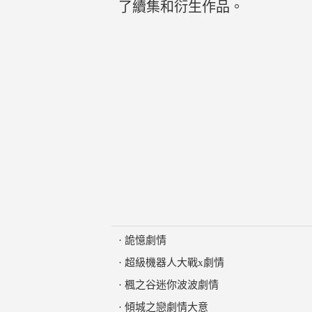
了續集和衍生作品。
·
詭憶劇情
·
超級機器人大戰x劇情
·
楓之谷迷你波波劇情
·
傾城之戀劇情大意