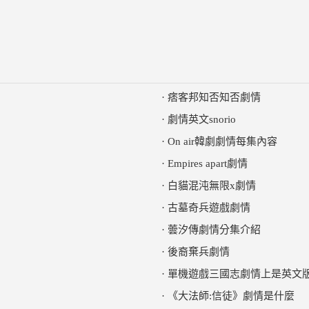
·
痞客邦知否知否劇情
·
劇情英文snorio
·
On air韓劇劇情每集內容
·
Empires apart劇情
·
白貓混沌無限x劇情
·
古墓奇兵遊戲劇情
·
蕓汐傳劇情分集介紹
·
後裔棄兵劇情
·
單機遊戲三國志劇情上是英文
·
《大法師:信徒》劇情是什麼