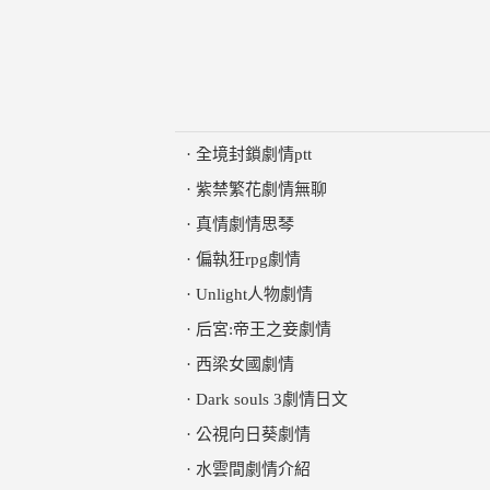
·
全境封鎖劇情ptt
·
紫禁繁花劇情無聊
·
真情劇情思琴
·
偏執狂rpg劇情
·
Unlight人物劇情
·
后宮:帝王之妾劇情
·
西梁女國劇情
·
Dark souls 3劇情日文
·
公視向日葵劇情
·
水雲間劇情介紹