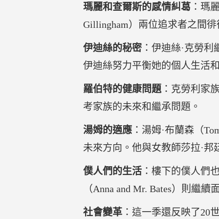
瑪麗和查爾斯的感情糾葛
：瑪麗
Gillingham）兩位追求
伊迪絲的秘密
：伊迪絲·克勞利繼續
伊迪絲努力平衡她的個人生活
羅伯特的健康問題
：克勞利家族的
考家族的未來和繼承問題。
湯姆的適應
：湯姆·布蘭森（To
未來方向。他與女教師莎拉·邦廷（S
僕人們的生活
：樓下的僕人們也面
（Anna and Mr. Bate
社會變革
：這一季還反映了20