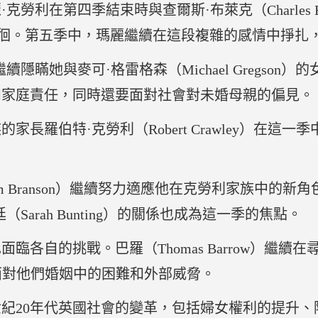
·克勞利在第四季結束時與查爾斯·布萊克（Charles B
者之間徘徊。第五季中，瑪麗繼續在這段複雜的感情中掙
隱瞞她與麥可·格雷格森（Michael Gregson）
和家庭責任，同時還要面對社會對未婚母親的偏見。
家長羅伯特·克勞利（Robert Crawley）在
m Branson）繼續努力適應他在克勞利家族中的
arah Bunting）的關係也成為這一季的焦點。
臨各自的挑戰。巴羅（Thomas Barrow）繼
s）則繼續面對他們婚姻中的困難和外部威脅。
世紀20年代英國社會的變革，包括婦女權利的提升