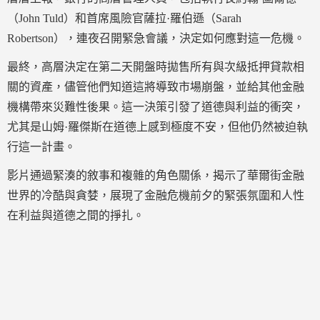
（John Tuld）和首席風險官薩拉·羅伯遜（Sarah
Robertson），連夜召開緊急會議，決定如何應對這一危機。
最終，高層決定在第二天開盤時拋售所有與次級抵押貸款相
關的資產，儘管他們知道這將導致市場崩盤，並給其他金融
機構帶來災難性後果。這一決策引發了道德與利益的衝突，
尤其是山姆·羅傑斯在道德上感到極度不安，但他仍然被迫執
行這一計畫。
影片通過緊湊的敘事和複雜的角色關係，揭示了華爾街金融
世界的冷酷與貪婪，展現了金融危機前夕的緊張氛圍和人性
在利益與道德之間的掙扎。