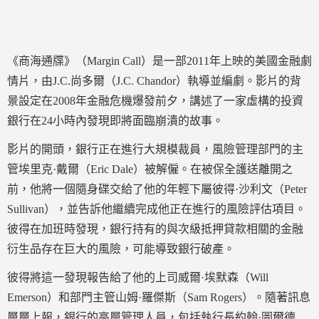
《商海通牒》（Margin Call）是一部2011年上映的美國金融劇
情片，由J.C.尚多爾（J.C. Chandor）執導並編劇。影片的背
景設定在2008年金融危機爆發前夕，講述了一家虛構的投資
銀行在24小時內發現即將面臨崩潰的故事。
影片的開頭，銀行正在進行大規模裁員，風險管理部門的主
管埃里克·戴爾（Eric Dale）被解僱。在被保全護送離開之
前，他將一個隨身碟交給了他的年輕下屬彼得·沙利文（Peter
Sullivan），並告訴他繼續完成他正在進行的風險評估項目。
彼得在加班時發現，銀行持有的與次級抵押貸款相關的金融
衍生品存在巨大的風險，可能導致銀行破產。
彼得將這一發現報告給了他的上司威爾·埃默森（Will
Emerson）和部門主管山姆·羅傑斯（Sam Rogers）。隨著訊息
層層上報，銀行的高層管理人員，包括執行長約翰·圖爾德