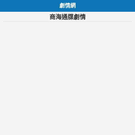
劇情網
商海通牒劇情