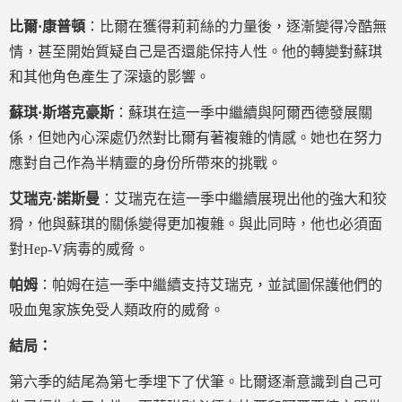
比爾·康普頓
：比爾在獲得莉莉絲的力量後，逐漸變得冷酷無
情，甚至開始質疑自己是否還能保持人性。他的轉變對蘇琪
和其他角色產生了深遠的影響。
蘇琪·斯塔克豪斯
：蘇琪在這一季中繼續與阿爾西德發展關
係，但她內心深處仍然對比爾有著複雜的情感。她也在努力
應對自己作為半精靈的身份所帶來的挑戰。
艾瑞克·諾斯曼
：艾瑞克在這一季中繼續展現出他的強大和狡
猾，他與蘇琪的關係變得更加複雜。與此同時，他也必須面
對Hep-V病毒的威脅。
帕姆
：帕姆在這一季中繼續支持艾瑞克，並試圖保護他們的
吸血鬼家族免受人類政府的威脅。
結局：
第六季的結尾為第七季埋下了伏筆。比爾逐漸意識到自己可