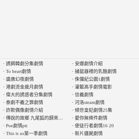
·
誘餌韓劇分集劇情
·
安娜劇情介紹
·
To heart劇情
·
捕鼠器裡的乳酪劇情
·
盛唐幻夜劇情
·
侏儸紀公園1劇情
·
港劇流金歲月劇情
·
灌籃高手劇情電影
·
偉大的誘惑者分集劇情
·
信義劇情
·
泰劇不義之罪劇情
·
河洛steam劇情
·
詐欺偶像劇情介紹
·
傾世皇妃劇情25集
·
傳說的故鄉 九尾狐的歸來劇情
·
愛你無條件劇情
·
Poe劇情ptt
·
使徒行者劇情16 20
·
This is us第一季劇情
·
新片疆屍劇情