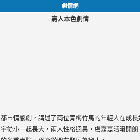
劇情網
嘉人本色劇情
的都市情感劇，講述了兩位青梅竹馬的年輕人在成長
孟宇從小一起長大，兩人性格迥異，盧嘉嘉活潑開朗