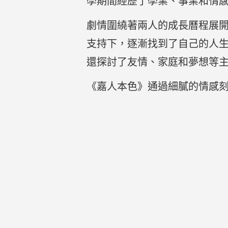
學期間經歷了學業、事業和情
劇情圍繞著兩人的成長曆程展
支持下，逐漸找到了自己的人
還探討了友情、家庭和夢想等
《嘉人本色》通過細膩的情感