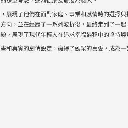
感的多重考驗，逐漸從朋友發展為戀人。
開，展現了他們在面對家庭、事業和感情時的選擇與
生方向，並在經歷了一系列波折後，最終走到了一起
主題，展現了現代年輕人在追求幸福過程中的堅持與
刻畫和真實的劇情設定，贏得了觀眾的喜愛，成為一