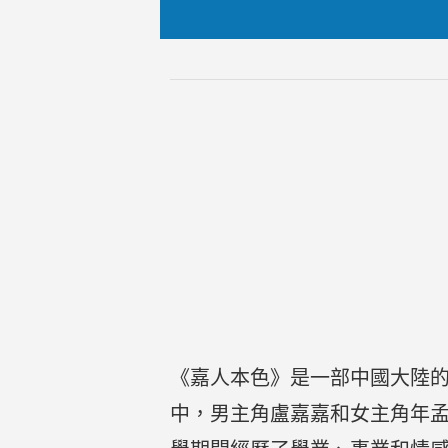
《嘉人本色》是一部中國大陸
中，男主角盧嘉嘉和女主角年