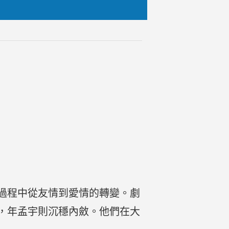
過程中從友情到愛情的轉變。劇
，年孟宇則沉穩內斂。他們在大