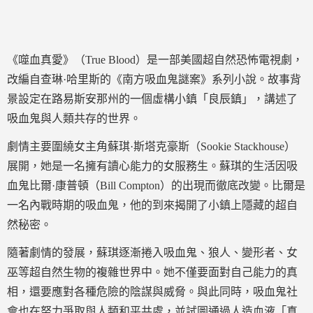
《噬血真愛》（True Blood）是一部美國超自然恐怖電視劇，
改編自查琳·哈里斯的《南方吸血鬼謎案》系列小說。故事背
景設定在路易斯安那州的一個虛構小鎮「良辰鎮」，講述了
吸血鬼與人類共存的世界。
劇情主要圍繞女主角蘇琪·斯塔克豪斯（Sookie Stackhouse）
展開，她是一名擁有讀心能力的女服務生。蘇琪的生活因吸
血鬼比爾·康普頓（Bill Compton）的出現而徹底改變。比爾是
一名內戰時期的吸血鬼，他的到來揭開了小鎮上隱藏的超自
然秘密。
隨著劇情的發展，蘇琪逐漸捲入吸血鬼、狼人、變形者、女
巫等超自然生物的複雜世界中。她不僅要面對自己能力的真
相，還要應對各種危險的陰謀與威脅。與此同時，吸血鬼社
會也在努力爭取與人類和平共處，並試圖通過人造血液「真