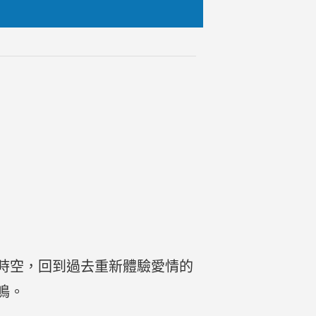
時空，回到過去重新體驗愛情的
鳴。