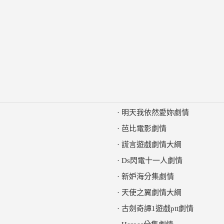
·
明天我依然愛妳劇情
·
芭比電影劇情
·
謊言遊戲劇情大綱
·
Ds閃電十一人劇情
·
新妒海分集劇情
·
天使之翼劇情大綱
·
古劍奇譚1遊戲ptt劇情