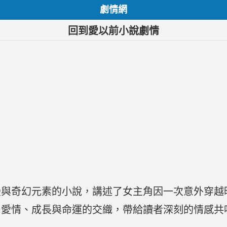
劇情網
回到愛以前小說劇情
漫與奇幻元素的小說，講述了女主角因一次意外穿越
了愛情、成長與命運的交織，帶給讀者深刻的情感共