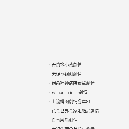
·
奇蹟笨小孩劇情
·
天梯電視劇劇情
·
絕命精神病院實驗劇情
·
Without a trace劇情
·
上流緋聞劇情分集81
·
花花世界花家姐結局劇情
·
白雪魔后劇情