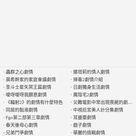
·
蟲群之心劇情
·
娜塔莉的情人劇情
·
莫希幹家的家庭會議劇情
·
掃毒2劇情介紹
·
圣斗士星矢冥王篇劇情
·
日劇獨身生活劇情
·
噯呀噯呀我願意劇情
·
厲陰宅2劇情
·
《輻射2》的劇情有什麼特色
·
災難電影中常出現喪屍的劇情
·
同居的黏液劇情
·
中視后宮美人計分集劇情
·
Fgo第二部第三章劇情
·
耳邊靈劇情
·
春天後母心劇情
·
戲子劇情
·
兄弟鬥爭劇情
·
華麗的挑戰劇情