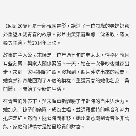
《回到20歲》是一部韓國電影，講述了一位70歲的老奶奶意
外重返20歲青春的故事。影片由黃東赫執導，沈恩敬、羅文
姬等主演，於2014年上映。
故事的主人公吳末順是一位年過七旬的老太太，性格固執且
有些刻薄，與家人關係緊張。一天，她在一次爭吵後離家出
走，來到一家照相館拍照。沒想到，照片沖洗出來的瞬間，
她竟然神奇地回到了20歲的模樣。重獲青春的她化名為「吳
鬥麗」，開始了全新的生活。
在青春的外表下，吳末順重新體驗了年輕時的自由與活力。
她加入了孫子的樂隊，成為主唱，並憑藉獨特的嗓音和魅力
迅速走紅。然而，隨著時間推移，她逐漸意識到青春並非萬
能，家庭和親情才是她最珍貴的財富。