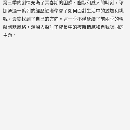
第三季的劇情充滿了青春期的困惑、幽默和感人的時刻，珍
娜通過一系列的經歷逐漸學會了如何面對生活中的尷尬和挑
戰，最終找到了自己的方向。這一季不僅延續了前兩季的輕
鬆幽默風格，還深入探討了成長中的複雜情感和自我認同的
主題。