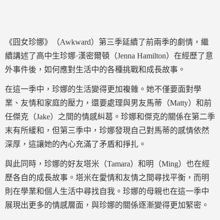
《囧女珍娜》（Awkward）第三季延續了前兩季的劇情，繼
續講述了高中生珍娜·漢密爾頓（Jenna Hamilton）在經歷了意
外事件後，如何應對生活中的各種挑戰和成長故事。
在這一季中，珍娜的生活變得更加複雜。她不僅要面對學
業、友情和家庭的壓力，還要處理與男友馬蒂（Matty）和前
任傑克（Jake）之間的情感糾葛。珍娜和傑克的關係在第二季
末有所緩和，但第三季中，珍娜發現自己對馬蒂的感情依然
深厚，這讓她的內心充滿了矛盾和掙扎。
與此同時，珍娜的好友塔米（Tamara）和明（Ming）也在經
歷各自的成長故事。塔米在愛情和友情之間尋找平衡，而明
則在學業和個人生活中尋找自我。珍娜的母親也在這一季中
展現出更多的情感層面，與珍娜的關係逐漸變得更加緊密。