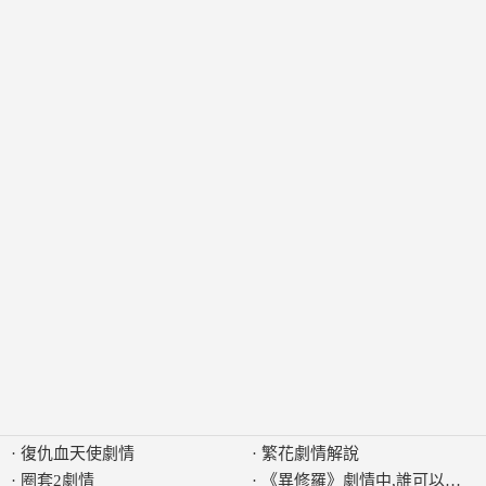
·
復仇血天使劇情
·
繁花劇情解說
·
圈套2劇情
·
《異修羅》劇情中,誰可以找到