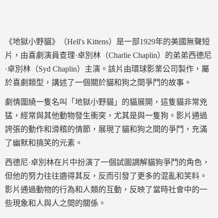
《地獄小野貓》（Hell's Kittens）是一部1929年的美國無聲短
片，由喜劇演員查理·卓別林（Charlie Chaplin）的弟弟西德尼
·卓別林（Syd Chaplin）主演。該片由環球影業公司製作，屬
於喜劇類型，講述了一個關於貓和狗之間爭鬥的故事。
劇情圍繞一隻名叫「地獄小野貓」的貓展開，這隻貓非常兇
猛，經常與其他動物發生衝突，尤其是與一隻狗。影片通過
誇張的動作和滑稽的情節，展現了貓和狗之間的爭鬥，充滿
了幽默和搞笑的元素。
西德尼·卓別林在片中扮演了一個試圖調解貓狗爭鬥的角色，
但他的努力往往適得其反，反而引發了更多的混亂和笑料。
影片通過動物的行為和人類的互動，反映了當時社會中的一
些現象和人與人之間的關係。