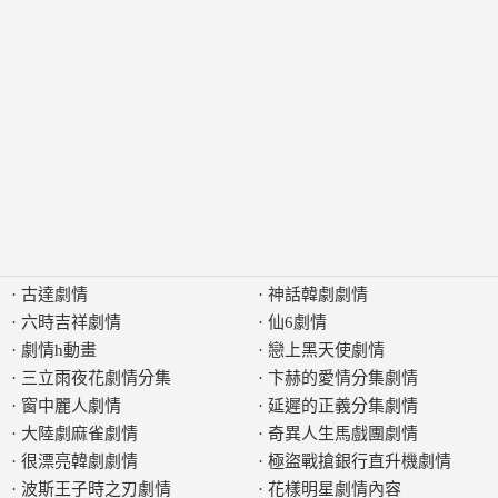
·
古達劇情
·
神話韓劇劇情
·
六時吉祥劇情
·
仙6劇情
·
劇情h動畫
·
戀上黑天使劇情
·
三立雨夜花劇情分集
·
卞赫的愛情分集劇情
·
窗中麗人劇情
·
延遲的正義分集劇情
·
大陸劇麻雀劇情
·
奇異人生馬戲團劇情
·
很漂亮韓劇劇情
·
極盜戰搶銀行直升機劇情
·
波斯王子時之刃劇情
·
花樣明星劇情內容