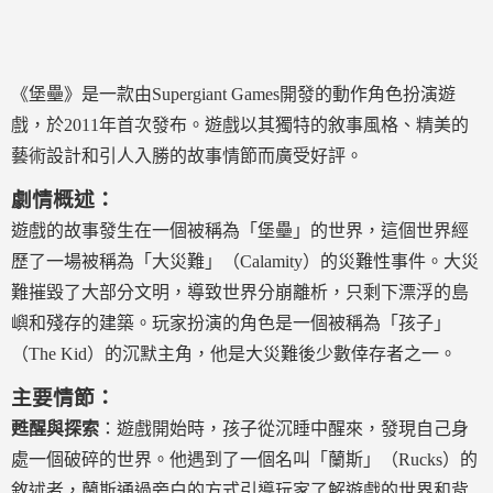
《堡壘》是一款由Supergiant Games開發的動作角色扮演遊
戲，於2011年首次發布。遊戲以其獨特的敘事風格、精美的
藝術設計和引人入勝的故事情節而廣受好評。
劇情概述：
遊戲的故事發生在一個被稱為「堡壘」的世界，這個世界經
歷了一場被稱為「大災難」（Calamity）的災難性事件。大災
難摧毀了大部分文明，導致世界分崩離析，只剩下漂浮的島
嶼和殘存的建築。玩家扮演的角色是一個被稱為「孩子」
（The Kid）的沉默主角，他是大災難後少數倖存者之一。
主要情節：
甦醒與探索
：遊戲開始時，孩子從沉睡中醒來，發現自己身
處一個破碎的世界。他遇到了一個名叫「蘭斯」（Rucks）的
敘述者，蘭斯通過旁白的方式引導玩家了解遊戲的世界和背