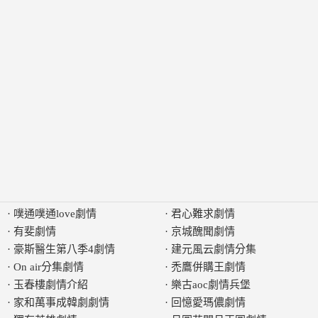
·
噗通噗通love劇情
·
君心難求劇情
·
有斐劇情
·
京城醜聞劇情
·
豪斯醫生第八季4劇情
·
建元風云劇情分集
·
On air分集劇情
·
禿鷹併購王劇情
·
玉春樓劇情介紹
·
樂古aoc劇情兵堡
·
家和萬事成韓劇劇情
·
回憶愛瑪儂劇情