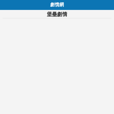
劇情網
堡壘劇情