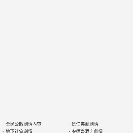
·
全民公敵劇情內容
·
信任美劇劇情
·
地下社會劇情
·
安德魯酒店劇情