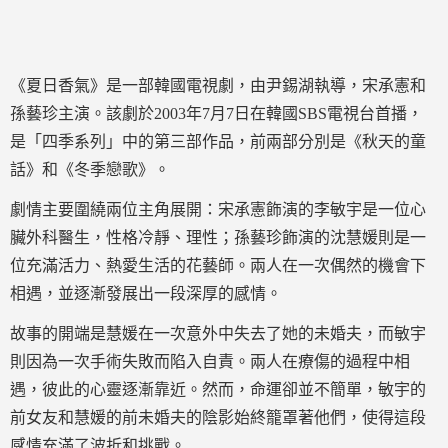
《夏日香氣》是一部韓國電視劇，由尹錫湖執導，宋承憲和
孫藝珍主演。該劇於2003年7月7日在韓國SBS電視台首播，
是「四季系列」中的第三部作品，前兩部分別是《秋天的童
話》和《冬季戀歌》。
劇情主要圍繞兩位主角展開：宋承憲飾演的李敏宇是一位心
臟外科醫生，性格冷靜、理性；孫藝珍飾演的沈慧媛則是一
位充滿活力、熱愛生活的花藝師。兩人在一次偶然的機會下
相遇，並逐漸發展出一段深厚的感情。
故事的開端是慧媛在一次意外中失去了她的未婚夫，而敏宇
則因為一次手術失敗而陷入自責。兩人在療傷的過程中相
遇，彼此的心靈逐漸靠近。然而，命運卻並不簡單，敏宇的
前女友和慧媛的前未婚夫的陰影始終籠罩著他們，使得這段
感情充滿了波折和挑戰。