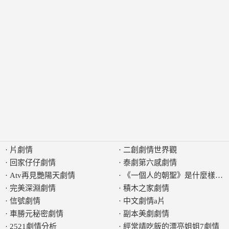
·
片劇情
·
二創劇情世界觀
·
回家仔仔劇情
·
泰劇第六感劇情
·
Atv再見艷陽天劇情
·
《一個人的朝聖》是什麼樣的
·
完美深淵劇情
·
積木之家劇情
·
信號劇情
·
中文劇情a片
·
車勝元秘密劇情
·
副本美劇劇情
·
2521劇情分析
·
經常請吃飯的漂亮姐姐7劇情