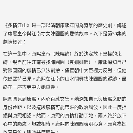
《多情江山》是一部以清朝康熙年間為背景的歷史劇，講述
了康熙皇帝與江南才女陳圓圓的愛情故事。以下是第50集的
劇情概述：
在這一集中，康熙皇帝（陳曉飾）終於決定放下皇權的束
縛，親自前往江南尋找陳圓圓（袁姍姍飾）。康熙深知自己
對陳圓圓的感情已無法割捨，儘管朝中大臣極力反對，但他
依然堅持己見。康熙在江南的山水間尋找陳圓圓的蹤跡，最
終在一座古寺中與她重逢。
陳圓圓見到康熙，內心百感交集。她深知自己與康熙之間的
身份差距，以及這段感情可能帶來的政治風波，因此一度拒
絕與康熙相認。然而，康熙的真情打動了她，兩人終於放下
心中的顧慮，坦誠相待。康熙向陳圓圓表明心意，願意為她
放棄皇位，與她共度餘生。