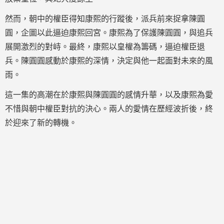
然而，朝中的權臣得知康熙的行蹤後，派兵前來捉拿陳圓
圓，企圖以此逼迫康熙回宮。康熙為了保護陳圓圓，與追兵
展開激烈的對峙。最終，康熙以皇權為籌碼，逼迫權臣退
兵。陳圓圓感動於康熙的深情，決定與他一起面對未來的風
雨。
這一集的高潮在於康熙與陳圓圓的感情升華，以及康熙為愛
不惜與朝中權臣對抗的決心。兩人的愛情在歷經波折後，終
於迎來了新的轉機。