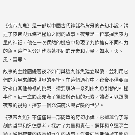
《夜帝九魚》是一部以中國古代神話為背景的奇幻小說，講
述了夜帝與九條神秘魚之間的故事。夜帝是一位掌握黑夜力
量的神祇，他在一次偶然的機會中發現了九條擁有不同神力
的魚。這些魚分別代表著不同的元素和力量，如水、火、
風、雷等。
故事的主線圍繞著夜帝如何與這九條魚建立聯繫，並利用它
們的力量來維護世界的平衡。在這個過程中，夜帝不僅要面
對來自其他神祇的挑戰，還要解決一系列由九魚引發的神秘
事件。每一章節都充滿了驚險與奇幻的元素，讀者可以跟隨
夜帝的視角，探索一個充滿魔法與冒險的世界。
《夜帝九魚》不僅僅是一部簡單的奇幻小說，它還蘊含了深
刻的哲學和道德思考，探討了力量與責任、選擇與命運等主
題。通過夜帝的成長和九魚的故事，作者向讀者傳遞了關於