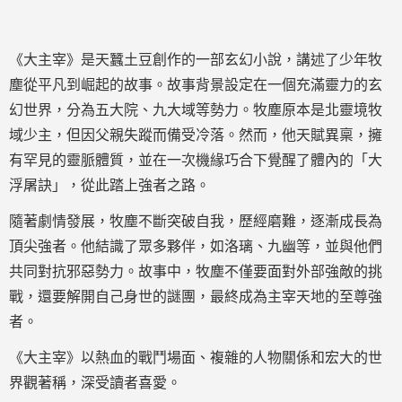
《大主宰》是天蠶土豆創作的一部玄幻小說，講述了少年牧
塵從平凡到崛起的故事。故事背景設定在一個充滿靈力的玄
幻世界，分為五大院、九大域等勢力。牧塵原本是北靈境牧
域少主，但因父親失蹤而備受冷落。然而，他天賦異稟，擁
有罕見的靈脈體質，並在一次機緣巧合下覺醒了體內的「大
浮屠訣」，從此踏上強者之路。
隨著劇情發展，牧塵不斷突破自我，歷經磨難，逐漸成長為
頂尖強者。他結識了眾多夥伴，如洛璃、九幽等，並與他們
共同對抗邪惡勢力。故事中，牧塵不僅要面對外部強敵的挑
戰，還要解開自己身世的謎團，最終成為主宰天地的至尊強
者。
《大主宰》以熱血的戰鬥場面、複雜的人物關係和宏大的世
界觀著稱，深受讀者喜愛。