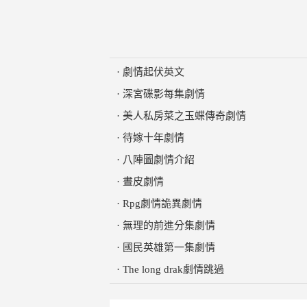
·
劇情起伏英文
·
深宮碟影每集劇情
·
美人私房菜之玉蝶傳奇劇情
·
待嫁十年劇情
·
八陣圖劇情介紹
·
晝皮劇情
·
Rpg劇情詭異劇情
·
無理的前進分集劇情
·
國民英雄第一集劇情
·
The long drak劇情跳過