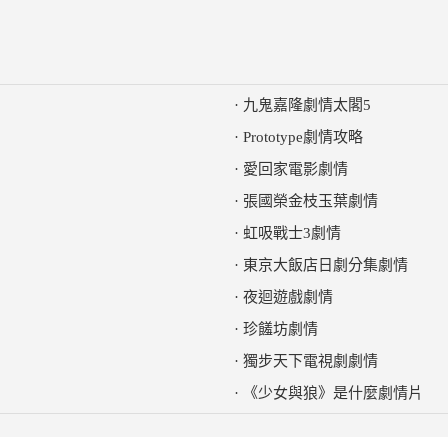
·
九鬼嘉隆劇情太閣5
·
Prototype劇情攻略
·
愛回家電影劇情
·
張國榮金枝玉葉劇情
·
虹吸戰士3劇情
·
東京大飯店日劇分集劇情
·
夜迴遊戲劇情
·
珍饈坊劇情
·
獨步天下電視劇劇情
·
《少女與狼》是什麼劇情片