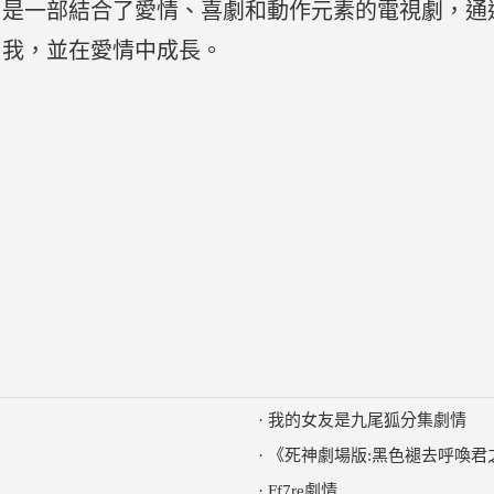
》是一部結合了愛情、喜劇和動作元素的電視劇，通
自我，並在愛情中成長。
·
我的女友是九尾狐分集劇情
·
《死神劇場版:黑色褪去呼喚君
·
Ff7re劇情