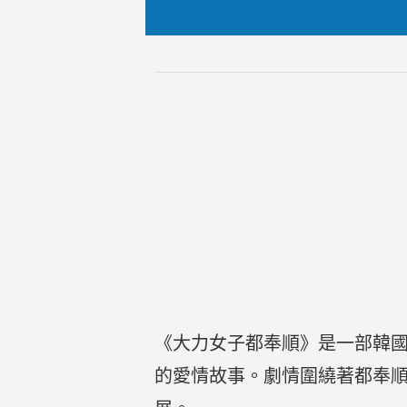
《大力女子都奉順》是一部韓
的愛情故事。劇情圍繞著都奉