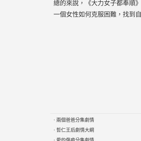
總的來說，《大力女子都奉順
一個女性如何克服困難，找到
·
兩個爸爸分集劇情
·
哲仁王后劇情大綱
·
愛的傷痕分集劇情