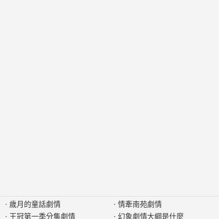
·
歲月的童話劇情
·
情牽南苑劇情
·
王冠第一季分集劇情
·
幻象劇情大綱是什麼