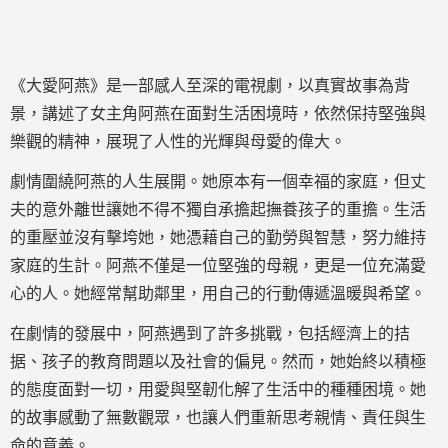
《大愛阿燕》是一部感人至深的電視劇，以真實故事為背
景，講述了女主角阿燕在面對生活困境時，依然保持堅強與
樂觀的精神，展現了人性的光輝與母愛的偉大。
劇情圍繞阿燕的人生展開。她原本有一個幸福的家庭，但丈
夫的意外離世讓她不得不獨自承擔起撫養孩子的重擔。生活
的重壓並沒有擊垮她，她憑藉自己的勤勞與智慧，努力維持
家庭的生計。阿燕不僅是一位堅強的母親，更是一位充滿愛
心的人。她經常幫助鄰里，用自己的行動傳遞溫暖與希望。
在劇情的發展中，阿燕遇到了許多挑戰，包括經濟上的拮
据、孩子的教育問題以及社會的偏見。然而，她始終以積極
的態度面對一切，用愛與堅韌化解了生活中的種種困境。她
的故事感動了無數觀眾，也讓人們重新思考親情、責任與生
命的意義。