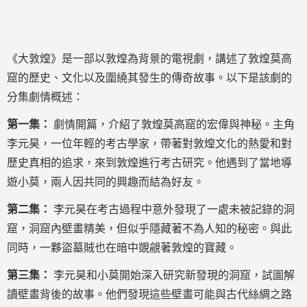
《大敦煌》是一部以敦煌為背景的電視劇，講述了敦煌莫高
窟的歷史、文化以及圍繞其發生的傳奇故事。以下是該劇的
分集劇情概述：
第一集：
劇情開篇，介紹了敦煌莫高窟的宏偉與神秘。主角
李元昊，一位年輕的考古學家，帶著對敦煌文化的熱愛和對
歷史真相的追求，來到敦煌進行考古研究。他遇到了當地導
遊小莫，兩人因共同的興趣而結為好友。
第二集：
李元昊在考古過程中意外發現了一處未被記錄的洞
窟，洞窟內壁畫精美，但似乎隱藏著不為人知的秘密。與此
同時，一夥盜墓賊也在暗中覬覦著敦煌的寶藏。
第三集：
李元昊和小莫開始深入研究新發現的洞窟，試圖解
讀壁畫背後的故事。他們發現這些壁畫可能與古代絲綢之路