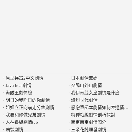
·
原型兵器2中文劇情
·
日本劇情無碼
·
Java heat劇情
·
夕陽山外山劇情
·
海賊王劇情線
·
我伊蒂絲女皇劇情是什麼
·
明日的我昨日的你劇情
·
爆烈世代劇情
·
姐姐立正向前走分集劇情
·
戀戀筆記本劇情如何表達情感
·
我要和你做兄弟劇情
·
特種戰線劇情剖析探討
·
人在邊緣劇情tvb
·
南京南京劇情簡介
·
病號劇情
·
三朵花純理發劇情