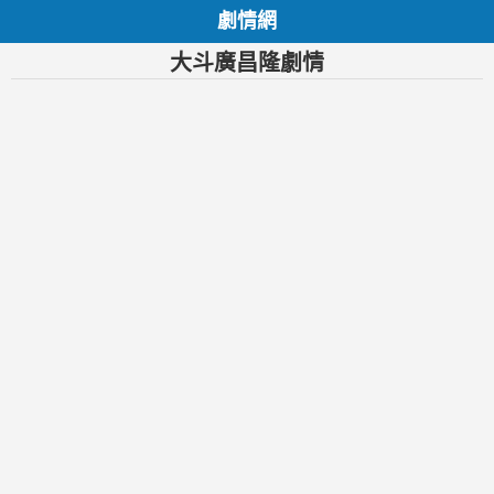
劇情網
大斗廣昌隆劇情