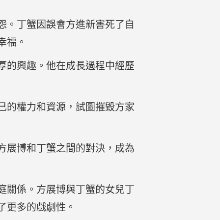
怨。丁蟹因誤會方進新害死了自
幸福。
厚的興趣。他在成長過程中經歷
己的權力和資源，試圖摧毀方家
方展博和丁蟹之間的對決，成為
庭關係。方展博與丁蟹的女兒丁
了更多的戲劇性。