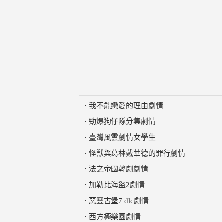
·
我不能戀愛的理由劇情
·
勁爆狗仔隊分集劇情
·
臺灣風雲劇情女學生
·
怪獸與葛林戴華德的罪行劇情
·
法之帝國韓劇劇情
·
加勒比海盜2劇情
·
惡靈古堡7 dlc劇情
·
西方極樂園劇情