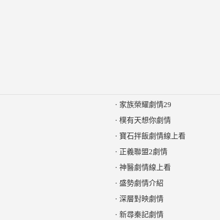
·
家族榮耀劇情29
·
樸有天想你劇情
·
寶石拌飯劇情線上看
·
正義聯盟2劇情
·
神醫劇情線上看
·
盛勢劇情介紹
·
深層對映劇情
·
新尋秦記劇情