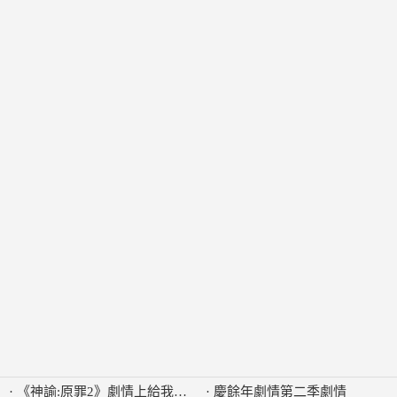
·
《神諭:原罪2》劇情上給我印象最深刻的一點是什麼
·
慶餘年劇情第二季劇情