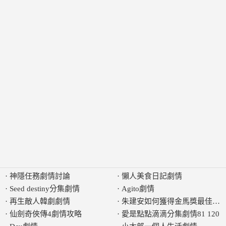
·
神隱任務劇情討論
·
懶人美食日記劇情
·
Seed destiny分集劇情
·
Agito劇情
·
再生敵人韓劇劇情
·
朱建安如何獲得金馬獎最佳劇
·
仙劍奇俠傳4劇情攻略
·
愛是點點滴滴分集劇情81 120