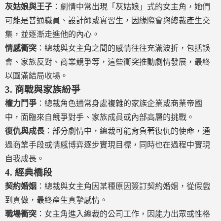
灰姑娘與王子
：劇情中常出現「灰姑娘」式的女主角，她們
可能是普通職員、設計師或實習生，因緣際會與總裁產生交
集，並逐漸走進他的內心。
情感衝突
：總裁與女主角之間的感情往往充滿波折，包括誤
會、家族反對、商業競爭等，這些衝突推動劇情發展，最終
以圓滿結局收場。
3.
商戰與家族紛爭
權力鬥爭
：總裁角色通常身處複雜的家族企業或商業帝國
中，面臨來自競爭對手、家族成員或內部高層的挑戰。
復仇與成長
：部分劇情中，總裁可能背負著復仇的使命，通
過商業手段或情感博弈逐步實現目標，同時也在過程中實現
自我成長。
4.
經典橋段
契約婚姻
：總裁與女主角因某種原因簽訂契約婚姻，從假戲
到真做，最終產生真摯感情。
職場衝突
：女主角進入總裁的公司工作，因能力出眾或性格