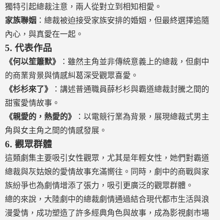
獨特引起總裁注意，兩人從對立到相知相愛。
家族聯姻
：總裁被迫接受家族安排的婚姻，但最終選擇追隨
內心，與真愛在一起。
5.
代表作品
《何以笙簫默》
：雖然主角並非傳統意義上的總裁，但劇中
的商業背景與情感糾葛深受觀眾喜愛。
《杉杉來了》
：講述普通職員薛杉杉與霸道總裁封騰之間的
甜蜜愛情故事。
《親愛的，熱愛的》
：以電競行業為背景，展現總裁式男主
角與女主角之間的情感發展。
6.
觀眾群體
這類劇集主要吸引女性觀眾，尤其是年輕女性，她們對霸道
總裁與灰姑娘的愛情故事充滿嚮往。同時，劇中的商戰與家
族紛爭也為劇情增添了張力，吸引更廣泛的觀眾群體。
總的來說，大陸劇中的總裁劇情通過結合現代都市生活與浪
漫愛情，成功塑造了許多經典角色與故事，成為影視劇市場