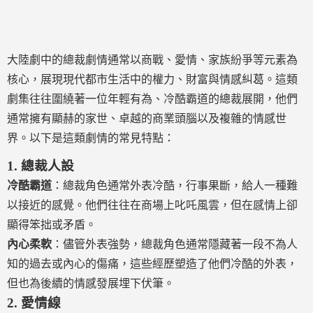
大陸劇中的總裁劇情通常以商戰、愛情、家族紛爭等元素為
核心，展現現代都市生活中的權力、財富與情感糾葛。這類
劇集往往圍繞著一位年輕有為、冷酷霸道的總裁展開，他們
通常擁有顯赫的家世、卓越的商業頭腦以及複雜的情感世
界。以下是這類劇情的常見特點：
1.
總裁人設
冷酷霸道
：總裁角色通常外表冷酷，行事果斷，給人一種難
以接近的感覺。他們往往在商場上叱吒風雲，但在感情上卻
顯得笨拙或矛盾。
內心柔軟
：儘管外表強勢，總裁角色通常隱藏著一段不為人
知的過去或內心的傷痛，這些經歷塑造了他們冷酷的外表，
但也為後續的情感發展埋下伏筆。
2.
愛情線