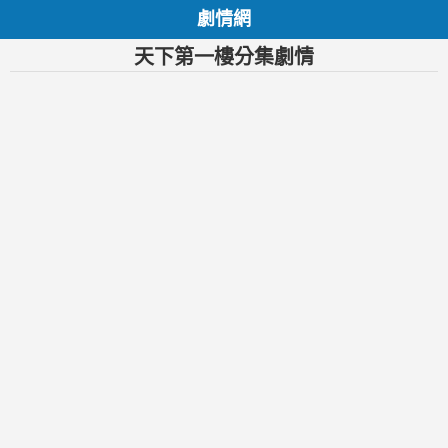
劇情網
天下第一樓分集劇情