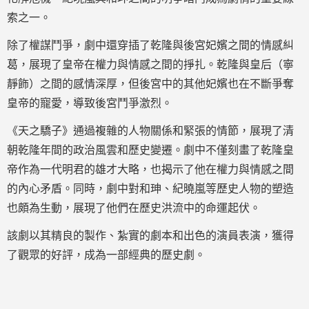
索之一。
除了權謀鬥爭，劇中還穿插了乾隆與後宮妃嬪之間的情感糾
葛，展現了皇帝在權力與情感之間的掙扎。乾隆與皇后（寧
靜飾）之間的感情深厚，但後宮中的其他妃嬪也在不斷爭奪
皇帝的寵愛，導致後宮鬥爭激烈。
《天之驕子》通過複雜的人物關係和緊張的情節，展現了清
朝乾隆年間的政治風雲和歷史變遷。劇中不僅刻畫了乾隆皇
帝作為一代明君的雄才大略，也揭示了他在權力與情感之間
的內心矛盾。同時，劇中對和珅、紀曉嵐等歷史人物的塑造
也頗為生動，展現了他們在歷史洪流中的命運起伏。
該劇以其精良的製作、紮實的劇本和出色的演員表演，獲得
了觀眾的好評，成為一部經典的歷史劇。