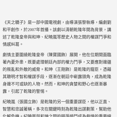
《天之驕子》是一部中國電視劇，由導演張黎執導，編劇劉
和平創作，於2007年首播。該劇以清朝乾隆年間為背景，講
述了乾隆皇帝與和珅、紀曉嵐等歷史人物之間的權謀鬥爭和
情感糾葛。
劇情主要圍繞乾隆皇帝（陳寶國飾）展開，他在位期間面臨
著內憂外患，既要處理朝廷內部的權力鬥爭，又要應對邊疆
的叛亂和外敵的威脅。和珅（王剛飾）是乾隆的寵臣，憑藉
其聰明才智和權謀手段，逐漸在朝廷中嶄露頭角，成為乾隆
身邊不可或缺的人物。然而，和珅的貪婪和野心也逐漸暴
露，引起了乾隆的警惕。
紀曉嵐（張國立飾）是乾隆的另一個重要謀臣，他以正直、
智慧和忠誠著稱，多次在關鍵時刻為乾隆出謀劃策，幫助他
化解危機。紀曉嵐與和珅之間的明爭暗鬥成為劇情的重要線