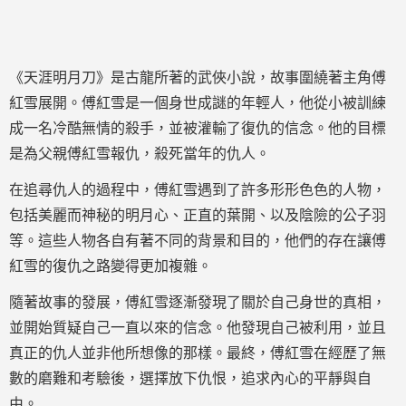
《天涯明月刀》是古龍所著的武俠小說，故事圍繞著主角傅
紅雪展開。傅紅雪是一個身世成謎的年輕人，他從小被訓練
成一名冷酷無情的殺手，並被灌輸了復仇的信念。他的目標
是為父親傅紅雪報仇，殺死當年的仇人。
在追尋仇人的過程中，傅紅雪遇到了許多形形色色的人物，
包括美麗而神秘的明月心、正直的葉開、以及陰險的公子羽
等。這些人物各自有著不同的背景和目的，他們的存在讓傅
紅雪的復仇之路變得更加複雜。
隨著故事的發展，傅紅雪逐漸發現了關於自己身世的真相，
並開始質疑自己一直以來的信念。他發現自己被利用，並且
真正的仇人並非他所想像的那樣。最終，傅紅雪在經歷了無
數的磨難和考驗後，選擇放下仇恨，追求內心的平靜與自
由。