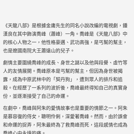
《天龍八部》是根據金庸先生的同名小說改編的電視劇，鍾
漢良在其中飾演喬峰（蕭峰）一角。喬峰是《天龍八部》中
的核心人物之一，他性格豪邁、武功高強，是丐幫的幫主，
也是遼國南院大王蕭遠山的兒子。
劇情主要圍繞喬峰的成長、身世之謎以及他與段譽、虛竹等
人的友情展開。喬峰原本是丐幫的幫主，但因為身世被揭
露，成為中原武林中的「契丹狗」，遭到眾人的排斥和追
殺。在經歷了一系列的波折後，喬峰最終得知自己的真實身
份，並逐漸接受了自己的命運。
在劇中，喬峰與阿朱的愛情故事也是重要的情節之一。阿朱
是慕容復的侍女，聰明伶俐，深愛著喬峰。然而，由於誤會
和命運的捉弄，阿朱最終為了救喬峰而死，這段感情也成為
喬峰心中永遠的痛。