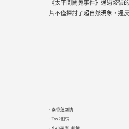
《太平間鬧鬼事件》通過緊張
片不僅探討了超自然現象，還
·
秦香蓮劇情
·
Tox2劇情
·
小小夢魘1劇情