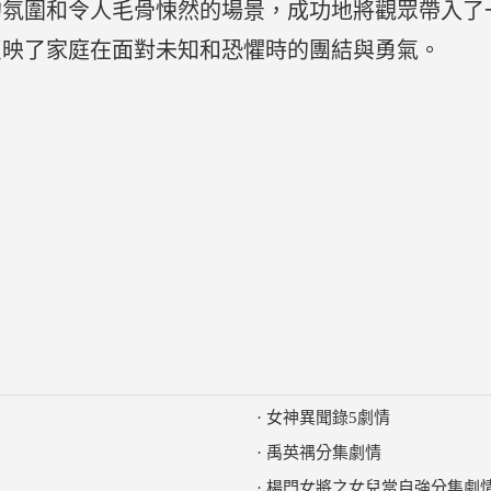
的氛圍和令人毛骨悚然的場景，成功地將觀眾帶入了
反映了家庭在面對未知和恐懼時的團結與勇氣。
·
女神異聞錄5劇情
·
禹英禑分集劇情
·
楊門女將之女兒當自強分集劇