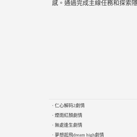
感。通過完成主線任務和探索隱
·
仁心解码2劇情
·
煙雨紅顏劇情
·
無處逢生劇情
·
夢想起飛dream high劇情