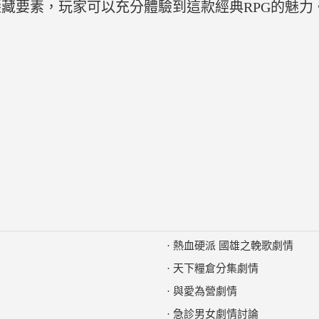
藏要素，玩家可以充分體驗到這款經典RPG的魅力
·
熱血硬派 國雄之輓歌劇情
·
天下糧倉分集劇情
·
與愛為營劇情
·
急診男女劇情討論