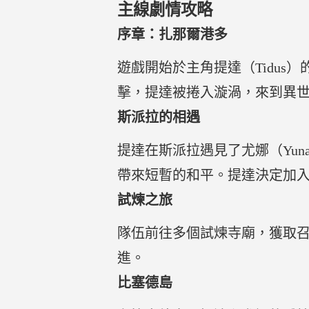
主線劇情攻略
序章：扎那爾港多
遊戲開始於主角提達（Tidu
擊，提達被捲入漩渦，來到異世界
斯派拉的相遇
提達在斯派拉遇見了尤娜（Yu
帶來短暫的和平。提達決定加
試煉之旅
隊伍前往多個試煉寺廟，獲取
進。
比塞德島