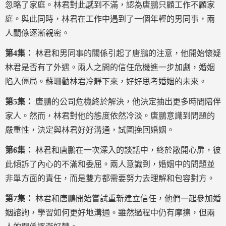
忽略了家庭。林君對此感到不滿，認為唐鵬只顧工作不顧家
庭。與此同時，林君在工作中遇到了一個年輕的男同事，兩
人關係逐漸親密。
第4集：
林君和男同事的關係引起了唐鵬的注意，他開始懷疑
林君是否有了外遇。兩人之間的信任危機進一步加劇，婚姻
陷入僵局。蘇珊勸林君冷靜下來，好好思考婚姻的未來。
第5集：
唐鵬的公司危機終於解決，他決定抽出更多時間陪伴
家人。然而，林君對他的態度依然冷淡。唐鵬意識到問題的
嚴重性，決定與林君好好溝通，試圖挽回婚姻。
第6集：
林君和唐鵬在一次深入的談話中，終於敞開心扉，彼
此傾訴了內心的不滿和委屈。兩人意識到，婚姻中的問題並
非單方面的責任，而是雙方都需要努力去理解和包容對方。
第7集：
林君和唐鵬開始嘗試重新建立信任，他們一起參加婚
姻諮詢，學習如何更好地溝通。雖然過程中仍有摩擦，但兩