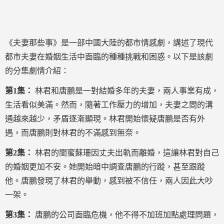
《夫妻那些事》是一部中國大陸的都市情感劇，講述了現代
都市夫妻在婚姻生活中面臨的種種挑戰和困惑。以下是該劇
的分集劇情介紹：
第1集：
林君和唐鵬是一對結婚多年的夫妻，兩人事業有成，
生活看似美滿。然而，隨著工作壓力的增加，夫妻之間的溝
通越來越少，矛盾逐漸顯現。林君開始懷疑唐鵬是否有外
遇，而唐鵬則對林君的不滿感到無奈。
第2集：
林君的閨蜜蘇珊因丈夫出軌而離婚，這讓林君對自己
的婚姻更加不安。她開始暗中調查唐鵬的行蹤，甚至跟蹤
他。唐鵬發現了林君的舉動，感到被不信任，兩人因此大吵
一架。
第3集：
唐鵬的公司面臨危機，他不得不加班加點處理問題，