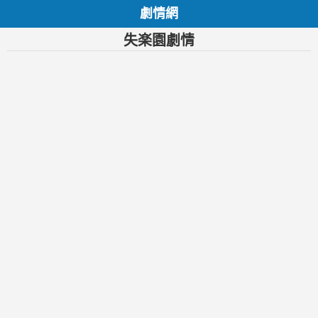
劇情網
失楽園劇情