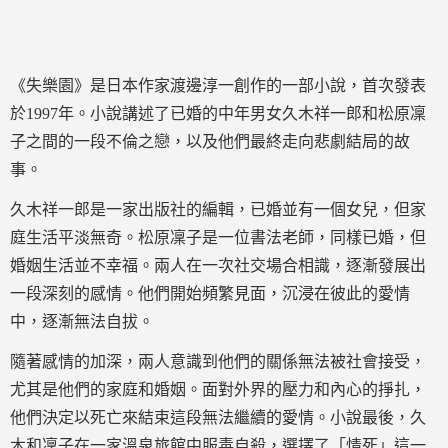
《失樂園》是日本作家渡邊淳一創作的一部小說，首次發表
於1997年。小說講述了已婚的中年男女久木祥一郎和松原凜
子之間的一段不倫之戀，以及他們最終走向悲劇結局的故
事。
久木祥一郎是一家出版社的編輯，已婚並有一個女兒，但家
庭生活平淡無奇。松原凜子是一位書法老師，同樣已婚，但
婚姻生活並不幸福。兩人在一次社交場合相識，逐漸發展出
一段深刻的感情。他們開始頻繁見面，沉浸在彼此的愛情
中，逐漸無法自拔。
隨著感情的加深，兩人意識到他們的關係無法被社會接受，
尤其是他們的家庭和婚姻。面對外界的壓力和內心的掙扎，
他們決定以死亡來結束這段無法繼續的愛情。小說最後，久
木和凜子在一家溫泉旅館中服毒自殺，選擇了「情死」這一