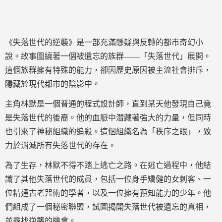
《失落世代的逆襲》是一部充滿懸疑與反轉的都市奇幻小
說。故事圍繞著一個被遺忘的族群——「失落世代」展開。
這個族群擁有特殊的能力，卻因歷史原因被主流社會排斥，
隱藏於現代都市的陰影中。
主角林默是一個普通的程式設計師，直到某天他發現自己竟
是失落世代的後裔。他的血脈中潛藏著強大的力量，但同時
也引來了神秘組織的追殺。這個組織名為「秩序之眼」，致
力於消滅所有失落世代的存在。
為了生存，林默不得不踏上逃亡之路。在逃亡過程中，他結
識了其他失落世代的成員，包括一位身手矯健的女刺客、一
位精通古老咒術的學者，以及一位擁有預知能力的少年。他
們組成了一個秘密聯盟，試圖揭開失落世代被遺忘的真相，
並尋找逆襲的機會。