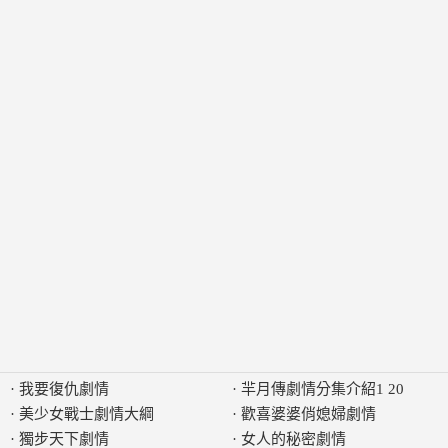
·
我要復仇劇情
·
羋月傳劇情分集介紹1 20
·
美少女戰士劇情大綱
·
歡喜婆婆俏媳婦劇情
·
獨步天下劇情
·
女人的秘密劇情