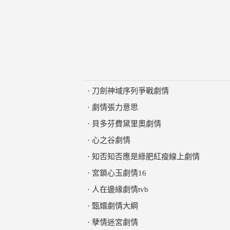
·
刀劍神域序列爭戰劇情
·
劇情張力意思
·
貝多芬費黛里奧劇情
·
心之谷劇情
·
知否知否應是綠肥紅瘦線上劇情
·
宮鎖心玉劇情16
·
人在邊緣劇情tvb
·
甄嬛劇情大綱
·
孽情迷宮劇情