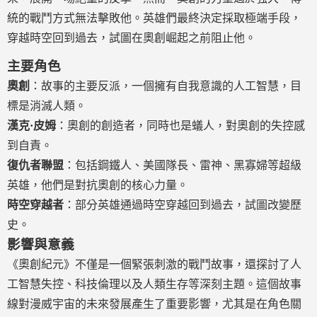
統的戰鬥方式無法擊敗他。英雄們最終決定採取極端手段，
穿越時空回到過去，試圖在奧創崛起之前阻止他。
主要角色
奧創
：故事的主要反派，一個擁有自我意識的人工智慧，目
標是消滅人類。
漢克·皮姆
：奧創的創造者，同時也是蟻人，對奧創的失控感
到自責。
復仇者聯盟
：包括鋼鐵人、美國隊長、雷神、黑寡婦等超級
英雄，他們是對抗奧創的核心力量。
時空穿越者
：部分英雄通過時空穿越回到過去，試圖改變歷
史。
影響與意義
《奧創紀元》不僅是一個緊張刺激的戰鬥故事，還探討了人
工智慧失控、科技倫理以及人類生存等深刻主題。這個故事
線對漫威宇宙的未來發展產生了重要影響，尤其是在角色關