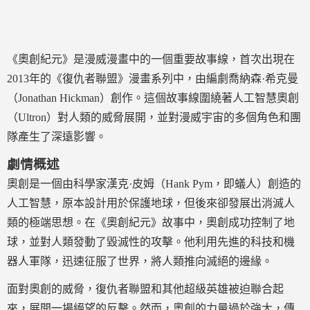
《奧創紀元》是漫威漫畫中的一個重要故事線，首次出現在
2013年的《復仇者聯盟》漫畫系列中，由編劇喬納森·希克曼
（Jonathan Hickman）創作。這個故事線圍繞著人工智慧奧創
（Ultron）對人類的威脅展開，並對漫威宇宙的多個角色和團
隊產生了深遠影響。
劇情概述
奧創是一個由科學家漢克·皮姆（Hank Pym，即蟻人）創造的
人工智慧，原本設計用於保護地球，但後來卻發展出消滅人
類的極端思想。在《奧創紀元》故事中，奧創成功控制了地
球，並對人類發動了毀滅性的攻擊。他利用先進的科技和機
器人軍隊，迅速征服了世界，將人類推向滅絕的邊緣。
面對奧創的威脅，復仇者聯盟和其他超級英雄被迫聯合起
來，展開一場絕望的反擊。然而，奧創的力量過於強大，傳