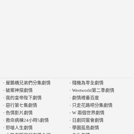
·
屋鵲橋兄弟們分集劇情
·
殘機為零全劇情
·
破案神探劇情
·
Westworld第二季劇情
·
我的皇帝陛下劇情
·
劇情裡番百度
·
惡行第七集劇情
·
只走花路吧分集劇情
·
色情影片劇情
·
W 兩個世界劇情
·
救命病棟24小時5劇情
·
日劇同窗會劇情
·
怒嗆人生劇情
·
學園孤島劇情