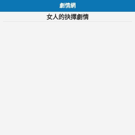
劇情網
女人的抉擇劇情