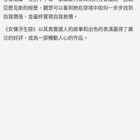
亞歷克斯的經歷，觀眾可以看到她在逆境中如何一步步找到
自我價值，並最終實現自我救贖。
《女傭浮生錄》以其真實感人的故事和出色的表演贏得了廣
泛的好評，成為一部觸動人心的作品。