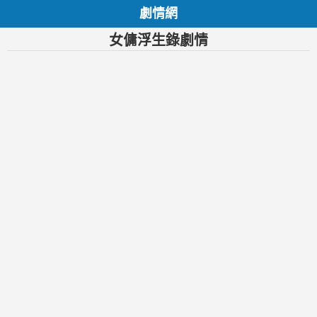
劇情網
女傭浮生錄劇情