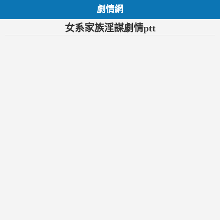
劇情網
女系家族淫謀劇情ptt