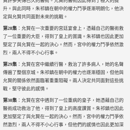
賢許多失傳已久的醫術。允賢的醫術因此得到了極大的提
升。與此同時，朱祁鎮在朝中的權力鬥爭逐漸明朗化，他決
定與允賢共同面對未來的挑戰。
第28集
：允賢在一次重要的宮廷宴會上，憑藉自己的醫術救
了一位重要的大臣，得到了皇上的賞識。朱祁鎮也因此更加
堅定了與允賢在一起的決心。然而，宮中的權力鬥爭依然激
烈，兩人不得不小心行事。
第29集
：允賢在宮中繼續行醫，救治了許多病人，她的名聲
傳遍了整個京城。朱祁鎮在朝中的權力也逐漸穩固，但他與
允賢的關係依然面臨著重重阻礙。兩人決定共同面對這些挑
戰，堅守彼此的感情。
第30集
：允賢在宮中遇到了一位重病的皇子，她憑藉自己的
醫術成功救治了他，得到了皇上的高度讚賞。朱祁鎮也因此
更加堅定了與允賢在一起的決心。然而，宮中的權力鬥爭依
然激烈，兩人不得不小心行事，但他們的感情也因此更加深