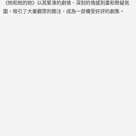
《她和她的她》以其緊湊的劇情、深刻的情感刻畫和懸疑氛
圍，吸引了大量觀眾的關注，成為一部備受好評的劇集。