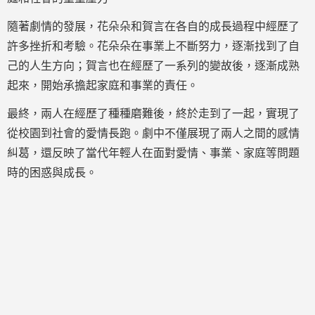
隨著劇情的發展，花朵朵和賀言在各自的成長過程中經歷了
許多挫折和考驗。花朵朵在事業上不斷努力，逐漸找到了自
己的人生方向；賀言也在經歷了一系列的變故後，逐漸成熟
起來，開始承擔起家庭和事業的責任。
最終，兩人在經歷了種種磨難後，終於走到了一起，實現了
從校園到社會的愛情長跑。劇中不僅展現了兩人之間的感情
糾葛，還反映了當代年輕人在面對愛情、事業、家庭等問題
時的困惑與成長。