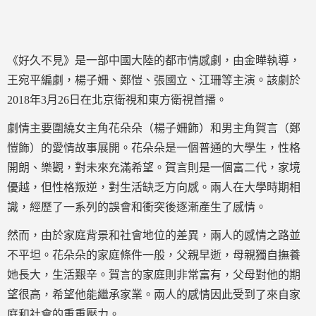
《好久不見》是一部中國大陸的都市情感劇，由金曄執導，
王宛平編劇，楊子姍、鄭愷、張國立、江珊等主演。該劇於
2018年3月26日在北京衛視和東方衛視首播。
劇情主要圍繞女主角花朵朵（楊子姍飾）和男主角賀言（鄭
愷飾）的愛情故事展開。花朵朵是一個普通的大學生，性格
開朗、樂觀，對未來充滿希望。賀言則是一個富二代，家境
優越，但性格叛逆，對生活缺乏方向感。兩人在大學時期相
識，經歷了一系列的誤會和衝突後逐漸產生了感情。
然而，由於家庭背景和社會地位的差異，兩人的感情之路並
不平坦。花朵朵的家庭條件一般，父親早逝，母親獨自撫養
她長大，生活艱辛。賀言的家庭則非常富有，父母對他的期
望很高，希望他能繼承家業。兩人的感情因此受到了來自家
庭和社會的重重壓力。