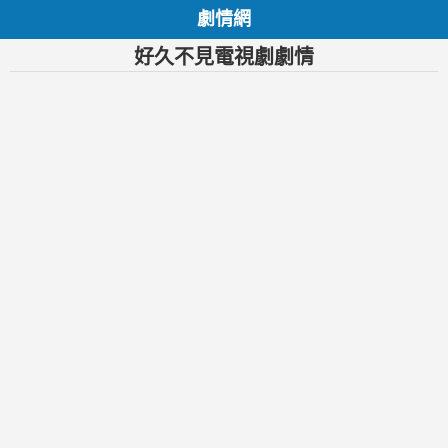
劇情網
好久不見電視劇劇情