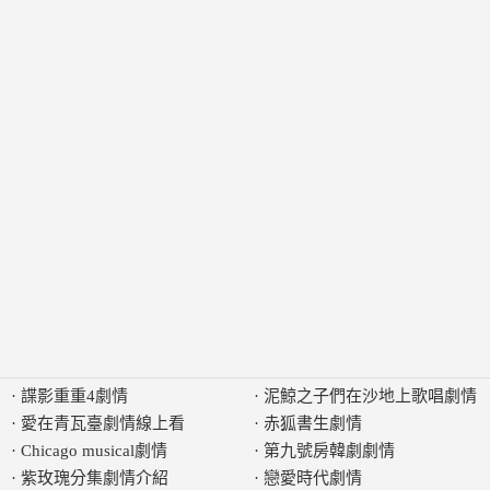
·
諜影重重4劇情
·
泥鯨之子們在沙地上歌唱劇情
·
愛在青瓦臺劇情線上看
·
赤狐書生劇情
·
Chicago musical劇情
·
第九號房韓劇劇情
·
紫玫瑰分集劇情介紹
·
戀愛時代劇情