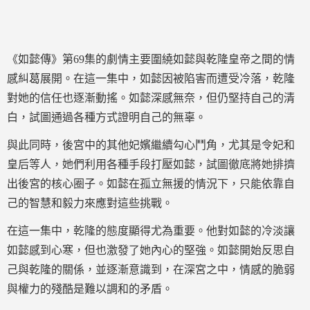
《如懿傳》第69集的劇情主要圍繞如懿與乾隆皇帝之間的情
感糾葛展開。在這一集中，如懿因被陷害而遭受冷落，乾隆
對她的信任也逐漸動搖。如懿深感無奈，但仍堅持自己的清
白，試圖通過各種方式證明自己的無辜。
與此同時，後宮中的其他妃嬪繼續勾心鬥角，尤其是令妃和
皇后等人，她們利用各種手段打壓如懿，試圖徹底將她排擠
出後宮的核心圈子。如懿在孤立無援的情況下，只能依靠自
己的智慧和毅力來應對這些挑戰。
在這一集中，乾隆的態度顯得尤為重要。他對如懿的冷淡讓
如懿感到心寒，但也激發了她內心的堅強。如懿開始反思自
己與乾隆的關係，並逐漸意識到，在深宮之中，情感的脆弱
與權力的殘酷是難以調和的矛盾。