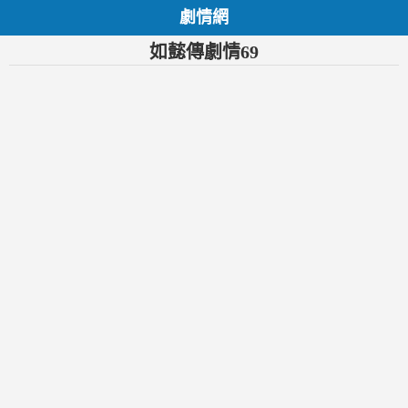
劇情網
如懿傳劇情69