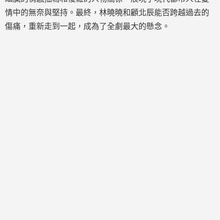
情中的無奈與堅持。最終，林曉曉和顧北辰能否跨越過去的
傷痛，重新走到一起，成為了全劇最大的懸念。